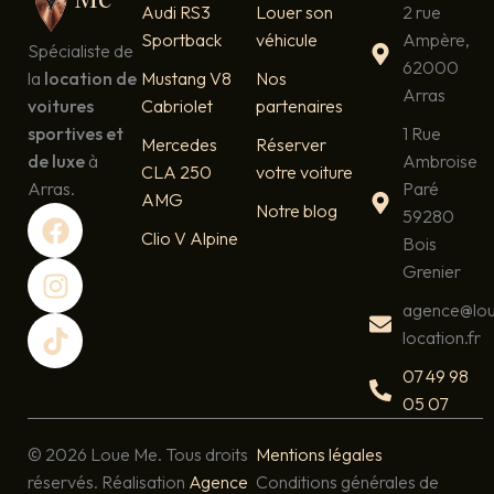
Audi RS3
Louer son
2 rue
Sportback
véhicule
Ampère,
Spécialiste de
62000
la
location de
Mustang V8
Nos
Arras
voitures
Cabriolet
partenaires
sportives et
1 Rue
Mercedes
Réserver
de luxe
à
Ambroise
CLA 250
votre voiture
Arras.
Paré
AMG
F
I
T
Notre blog
59280
a
n
i
Clio V Alpine
Bois
c
s
k
Grenier
e
t
t
agence@lo
b
a
o
location.fr
o
g
k
o
r
07 49 98
k
a
05 07
m
© 2026 Loue Me. Tous droits
Mentions légales
réservés. Réalisation
Agence
Conditions générales de