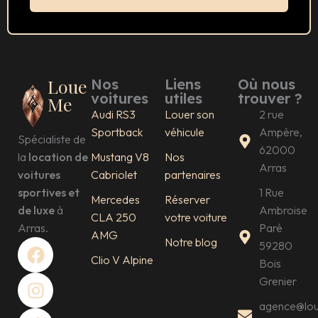
Loue
Nos
Liens
Où nous
voitures
utiles
trouver ?
Me
Audi RS3
Louer son
2 rue
Sportback
véhicule
Ampère,
Spécialiste de
62000
la
location de
Mustang V8
Nos
Arras
voitures
Cabriolet
partenaires
sportives et
1 Rue
Mercedes
Réserver
de luxe
à
Ambroise
CLA 250
votre voiture
Arras.
Paré
AMG
F
I
T
Notre blog
59280
a
n
i
Clio V Alpine
Bois
c
s
k
Grenier
e
t
t
agence@lo
b
a
o