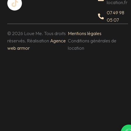
location.fr
o
g
k
o
r
07 49 98
k
a
05 07
m
© 2026 Loue Me. Tous droits
Mentions légales
réservés. Réalisation
Agence
Conditions générales de
web armor
location