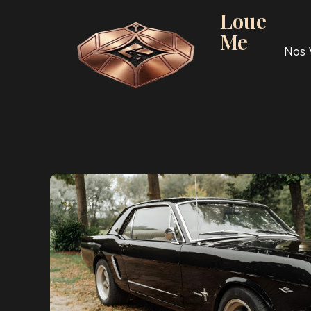
Loue
Me
Nos 