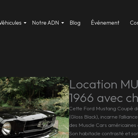
Véhicules
Notre ADN
Blog
Événement
Co
Location M
1966 avec ch
Cette Ford Mustang Coupé de 1
(Gloss Black), incarne l’allian
des Muscle Cars américaines 
Son habitacle contrasté et so