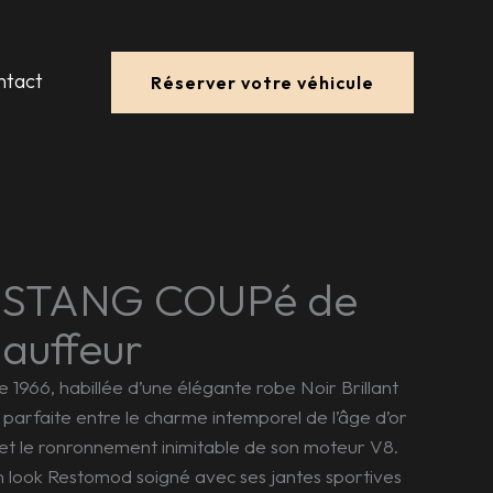
ntact
Réserver votre véhicule
USTANG COUPé de
auffeur
966, habillée d’une élégante robe Noir Brillant
ce parfaite entre le charme intemporel de l’âge d’or
et le ronronnement inimitable de son moteur V8.
n look Restomod soigné avec ses jantes sportives