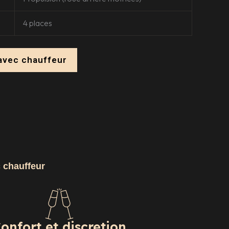
4 places
avec chauffeur
c chauffeur
onfort et discretion