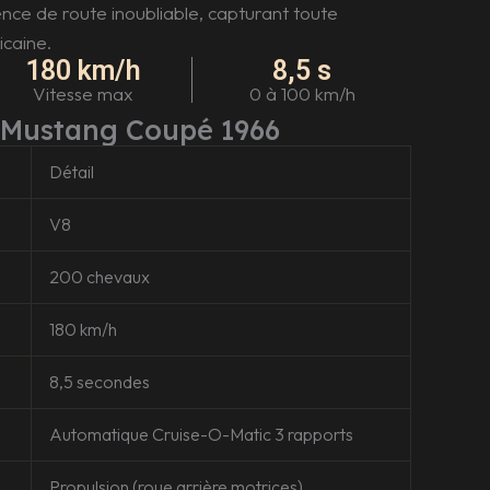
nce de route inoubliable, capturant toute
icaine.
180 km/h
8,5 s
Vitesse max
0 à 100 km/h
: Mustang Coupé 1966
Détail
V8
200 chevaux
180 km/h
8,5 secondes
Automatique Cruise-O-Matic 3 rapports
Propulsion (roue arrière motrices)