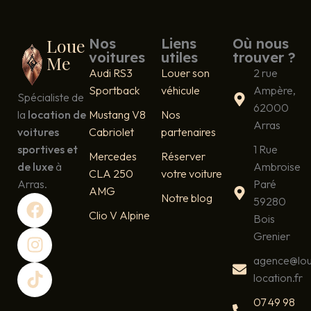
Loue
Nos
Liens
Où nous
voitures
utiles
trouver ?
Me
Audi RS3
Louer son
2 rue
Sportback
véhicule
Ampère,
Spécialiste de
62000
la
location de
Mustang V8
Nos
Arras
voitures
Cabriolet
partenaires
sportives et
1 Rue
Mercedes
Réserver
de luxe
à
Ambroise
CLA 250
votre voiture
Arras.
Paré
AMG
F
I
T
Notre blog
59280
a
n
i
Clio V Alpine
Bois
c
s
k
Grenier
e
t
t
agence@lo
b
a
o
location.fr
o
g
k
o
r
07 49 98