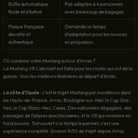
Boîte automatique
Pas adaptée à 4 personnes
fluide et intuitive
avec beaucoup de bagages
Plaque française
Demande un temps
discrète et
d’adaptation pour les novices
authentique
en propulsion
Où conduire votre Mustang autour d’Arras ?
La Mustang V8 Cabriolet est faite pour les routes qui ont de la
gueule. Voici les meilleurs itinéraires au départ d’Arras.
La côte d’Opale :
c’est le trajet Mustang par excellence dans
les Hauts-de-France. Arras, Boulogne-sur-Mer, le Cap Gris-
Nez, le Cap Blanc-Nez, Calais. Des nationales dégagées, des
paysages de falaises spectaculaires, et le V8 qui ronronne en
fond sonore. Toit ouvert si le temps le permet, c’est une
expérience complète. Environ 1h30 de trajet depuis Arras.