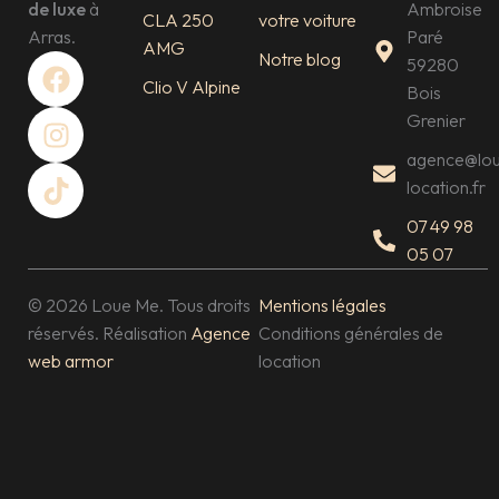
de luxe
à
Ambroise
CLA 250
votre voiture
Arras.
Paré
AMG
F
I
T
Notre blog
59280
a
n
i
Clio V Alpine
Bois
c
s
k
Grenier
e
t
t
agence@lo
b
a
o
location.fr
o
g
k
o
r
07 49 98
k
a
05 07
m
© 2026 Loue Me. Tous droits
Mentions légales
réservés. Réalisation
Agence
Conditions générales de
web armor
location