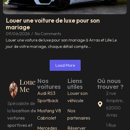
Louer une voiture de luxe pour son
mariage
09/06/2026
/
No Comments
Louer une voiture de luxe pour son mariage à Arras et Lille Le
jour de votre mariage, chaque détail compte....
Load More
Loue
Nos
Liens
Où nous
voitures
utiles
trouver ?
Me
Audi RS3
Louer son
2 rue
Sportback
véhicule
Ampère,
Spécialiste de
62000
la
location de
Mustang V8
Nos
Arras
voitures
Cabriolet
partenaires
sportives et
1 Rue
Mercedes
Réserver