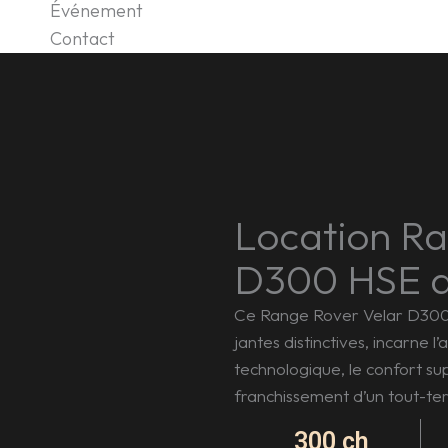
Événement
Contact
Location Ra
D300 HSE a
Ce Range Rover Velar D300, 
jantes distinctives, incarne l
technologique, le confort su
franchissement d’un tout-ter
300
ch