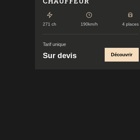
CHAUFFEUR
271 ch
190km/h
4 places
Tarif unique
Sur devis
Découvrir